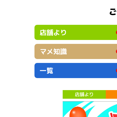
ご
店舗より
マメ知識
一覧
店舗より