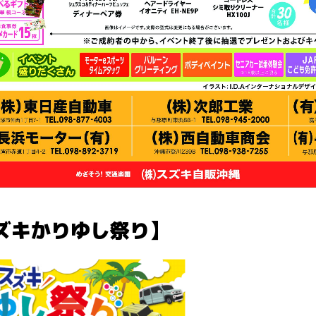
ズキかりゆし祭り】