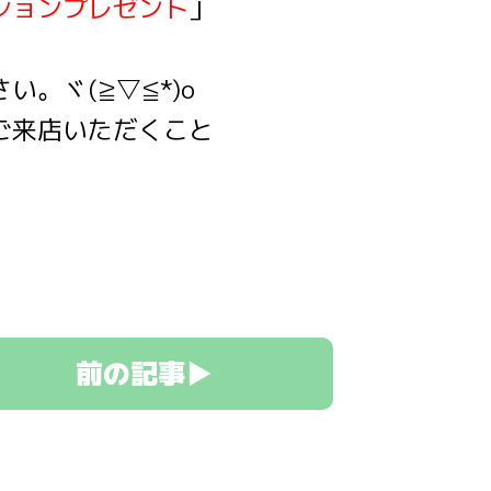
ションプレゼント
」
。ヾ(≧▽≦*)o
ご来店いただくこと
前の記事▶