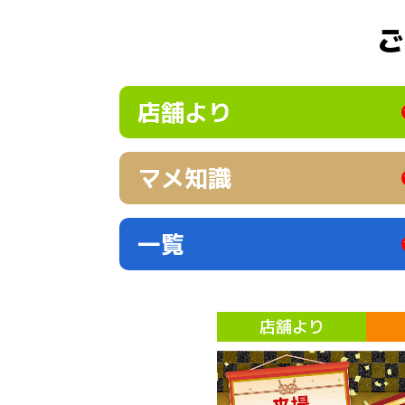
ご
店舗より
マメ知識
一覧
店舗より