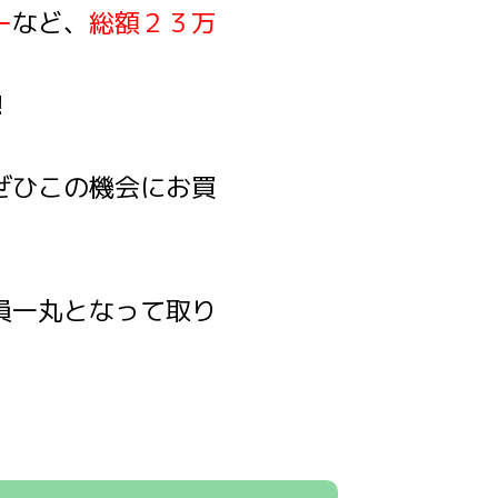
ー
など、
総額２３万
！
ぜひこの機会にお買
員一丸となって取り