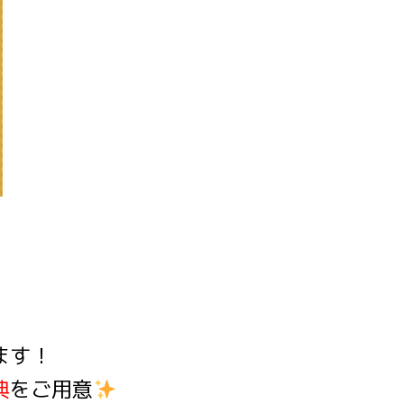
ます！
典
をご用意